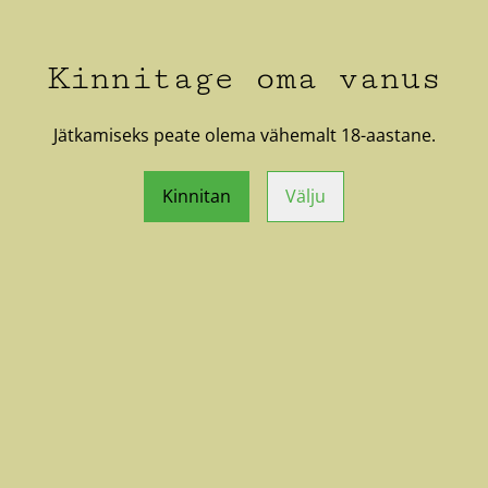
Kinnitage oma vanus
Kaseäädikas
Jätkamiseks peate olema vähemalt 18-aastane.
20,00 €
Kinnitan
Välju
Võta meiega
ühendust