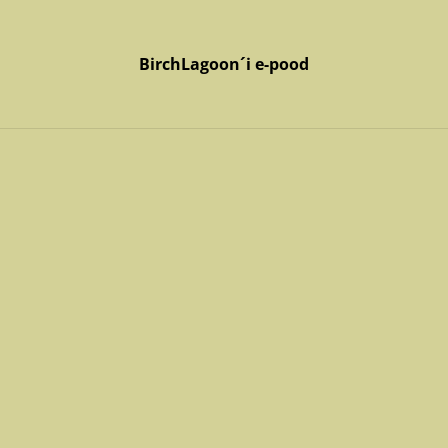
BirchLagoon´i e-pood
BirchLagoon´i e-pood
Kodu
Tooted
Võta meiega ühendust
ga
toode "HÄSTI" 250 ml
Tervisetoode "HÄSTI" 
6tk
79,90 €