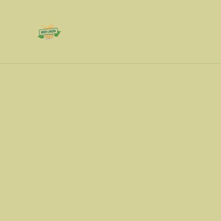
Avaleht
/
Tooted
Tutvuge toodete
Kasevein 750ml / 9 %VOL
Tervise
19,00 €
14,90 €